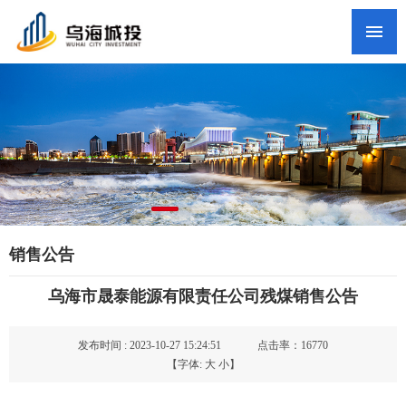
网站首页
集团概况
新闻中心
政务公开
党群工作
纪检监察
销售公告
人才招聘
乌海市晟泰能源有限责任公司残煤销售公告
联系我们
头条新闻
发布时间 : 2023-10-27 15:24:51
点击率：16770
【字体:
大
小
】