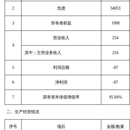
2
负债
34053
3
所有者权益
1998
营业收入
254
4
其中：主营业务收入
254
5
利润总额
-87
6
净利润
-87
7
国有资本保值增值率
95.84%
二、生产经营情况
序号
项目
金额
/数量