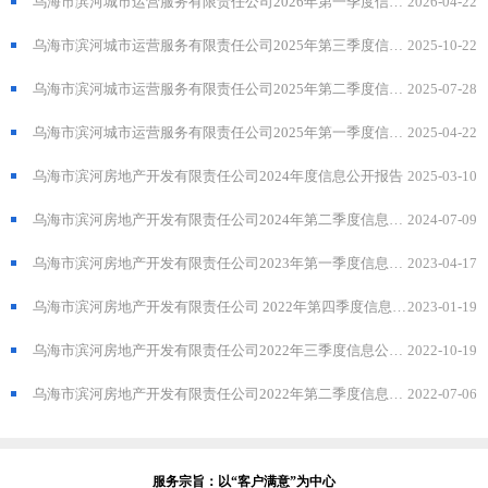
乌海市滨河城市运营服务有限责任公司2026年第一季度信息公开
2026-04-22
乌海市滨河城市运营服务有限责任公司2025年第三季度信息公开
2025-10-22
乌海市滨河城市运营服务有限责任公司2025年第二季度信息公开
2025-07-28
乌海市滨河城市运营服务有限责任公司2025年第一季度信息公开
2025-04-22
乌海市滨河房地产开发有限责任公司2024年度信息公开报告
2025-03-10
乌海市滨河房地产开发有限责任公司2024年第二季度信息公开
2024-07-09
乌海市滨河房地产开发有限责任公司2023年第一季度信息公开
2023-04-17
乌海市滨河房地产开发有限责任公司 2022年第四季度信息公开报告
2023-01-19
乌海市滨河房地产开发有限责任公司2022年三季度信息公开报告
2022-10-19
乌海市滨河房地产开发有限责任公司2022年第二季度信息公开
2022-07-06
服务宗旨：以“客户满意”为中心