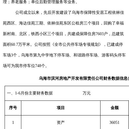
理；养老服务；单位后勤管理服务等
业务
。
公司成
立以来，先后
开发
建设了乌海市保障性安居工程依林佳
苑西区、海达佳苑三期、依林佳苑东区公租房三个项目，回购了幸福
新村南、北区，铁西小区三个项目，
共建成保障住房
7
603
户，总建筑
面积
6
0.7
万平米。
公司按照《全市公共停车场专项规划》，已建成停
车场
3
个，乌海市第九中学地下停车场、和谐路停车场、游客码头停车
场可为我市停车位
748
个。
乌海市滨河房地产开发有限责任公司财务数据信息
一、
1-6
月份主要财务数据
万元
序号
项目
金额
1
资产
36051