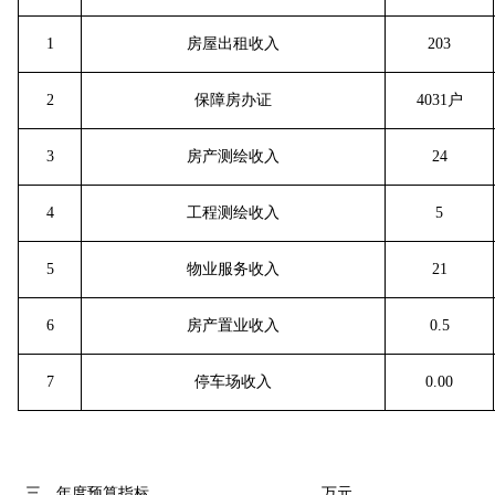
1
房屋出租收入
203
2
保障房办证
4031
户
3
房产测绘收入
24
4
工程测绘收入
5
5
物业服务收入
21
6
房产置业收入
0.5
7
停车场收入
0.00
三、年度预算指标
万元