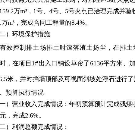
159.2
万
m³
，
1
号、
4
号、
5
号火点已治理完成并验
1
万
m³
，
完成合同工程量的
8.4%
。
二）
环境保护措施
有效控制排土场排土时滚落渣土扬尘，在排土
时，在项目
1#
出入口铺设草帘子
6136
平方米、
6.5
米，并对挡墙顶部及可视面斜坡处浮石进行了
、预算执行情况
一）营业收入完成情况：年初预算预计完成残煤
元，完成
2.6%
。
二）利润总额完成情况：