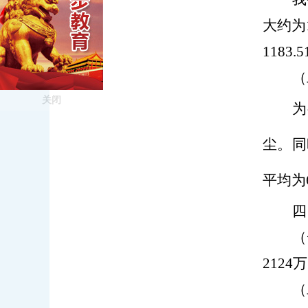
大约为
1183.5
（
关闭
为
尘。同
平均为
四
（
2124
万
（