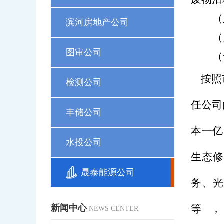
（
滨河房地产公司
（
图审公司
（
按照
检测公司
任公司
丰储公司
本一亿
水投公司
生态
晟泰能源公司
务、
新闻中心
等
NEWS CENTER