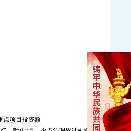
重点项目投资额
进行，截止
7
月
，火点治理累计剥挖量