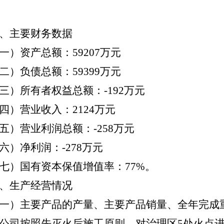
、主要财务数据
一）资产总额：
59207
万元
二）负债总额：
59399
万元
三）所有者权益总额：
-192
万元
四）营业收入：
2124
万元
五）营业利润总额：
-258
万元
六）净利润：
-278
万元
七）国有资本保值增值率：
77%
。
、生产经营情况
一）主要产品的产量、主要产品销量、全年完成
公司
按照先灭火后施工原则，对治理区
5
处火点