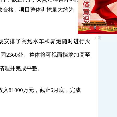
收合格。项目整体剥挖量大约为
关闭
场安排了高炮水车和雾炮随时进行灭
加固
2360
处。整体将可视面挡墙加高至
清理并完成平整。
收入
81000
万元，截止
6
月底，完成