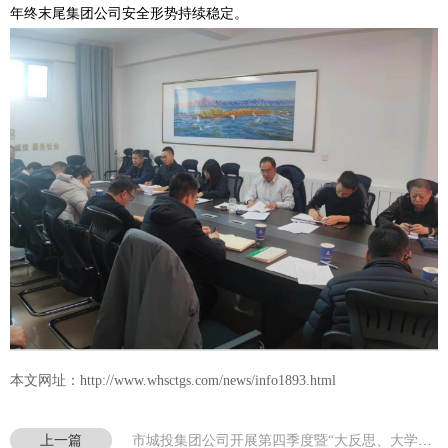
年终末尾集团公司安全形势持续稳定。
本文网址：http://www.whsctgs.com/news/info1893.html
上一篇
市城投集团公司开展第四季度暨“大反思、大学习”教育培训