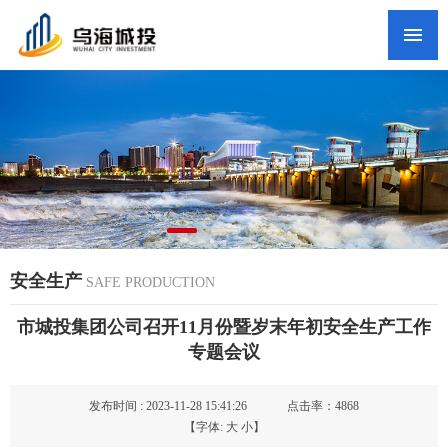
网站首页
集团概况
新闻中心
政务公开
党群工作
纪检监察
安全生产
SAFE PRODUCTION
人才招聘
市城投集团公司召开11月份暨岁末年初安全生产工作
联系我们
专题会议
头条新闻
发布时间 : 2023-11-28 15:41:26
点击率：4868
【字体:
大
小
】