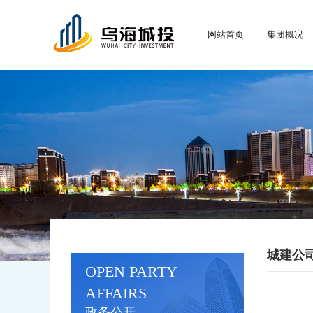
网站首页
集团概况
城建公
OPEN PARTY
AFFAIRS
政务公开