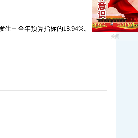
用发生占全年预算指标的18.94%。
关闭