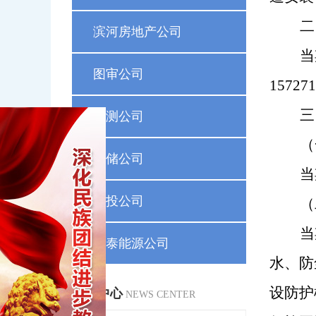
二
滨河房地产公司
当
图审公司
1572
三
检测公司
（
丰储公司
当
水投公司
（
当
晟泰能源公司
水、防
设防护
新闻中心
NEWS CENTER