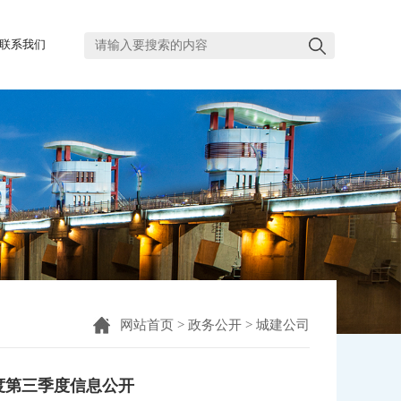
网站首页
联系我们
集团概况
新闻中心
政务公开
党群工作
纪检监察
人才招聘
联系我们
网站首页
>
政务公开
>
城建公司
头条新闻
度第三季度信息公开