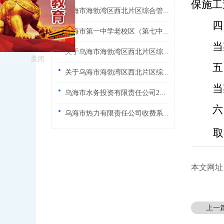
·
保施工
乌海市海勃湾区西北片区综合管...
·
四
乌海市第一中学老校区（第七中...
·
当
关于乌海市海勃湾区西北片区综...
关闭
·
五
关于乌海市海勃湾区西北片区综...
·
当
乌海市水务投资有限责任公司2...
·
六
乌海市热力有限责任公司收费系...
取得
本文网址：htt
上一