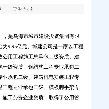
4
【字体:
大
小
】
），是乌海市城市建设投资集团有限
金为
9.95亿元。城建公司是一家以工程
政公用工程施工总承包二级资质、建
包一级资质、钢结构工程专业承包二
专业承包二级、建筑机电安装工程专
温工程专业承包二级、模板脚手架专
、施工劳务企业资质，取得了公用管