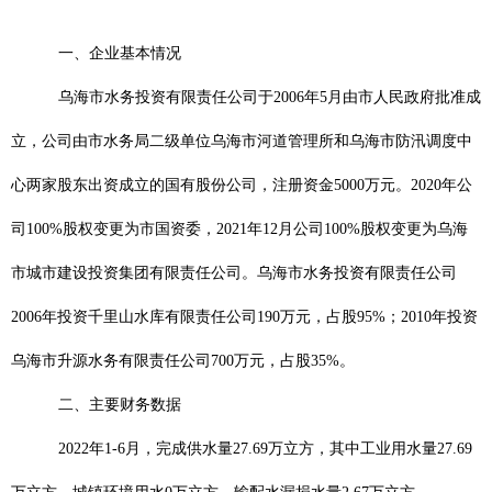
一、企业基本情况
乌海市水务投资有限责任公司于
2006
年
5
月由市人民政府批准成
立，公司由市水务局二级单位乌海市河道管理所和乌海市防汛调度中
心两家股东出资成立的国有股份公司，注册资金
5000
万元。
2020
年公
司
100%
股权变更为市国资委，
2021
年
12
月公司
100%
股权变更为乌海
市城市建设投资集团有限责任公司。乌海市水务投资有限责任公司
2006
年投资千里山水库有限责任公司
190
万元，占股
95%
；
2010
年投资
乌海市升源水务有限责任公司
700
万元，占股
35%
。
二、主要财务数据
2022
年
1-6
月，完成供水量
27.69
万立方，其中工业用水量
27.69