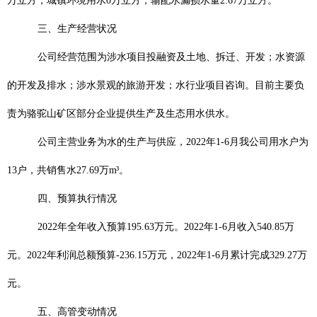
万立方，城镇环境用水
0
万立方，输配水漏损水量
2.67
万立方。
三、生产经营状况
公司经营范围为涉水项目投融资及土地、拆迁、开发；水资源
的开发及排水；涉水景观的旅游开发；水行业项目咨询。目前主要负
责为骆驼山矿区部分企业提供生产及生态用水供水。
公司主营业务为水的生产与供应，
202
2
年
1-6
月
我公司用水户为
13
户，共销售水
27.69
万
m
³
。
四、预算执行情况
2022
年全年收入预算
195.63
万元。
2022
年
1-
6
月收入
540.85
万
元。
2022
年
利润总额
预算
-236.15
万元，
2022
年
1-6
月
累计完成
329.27
万
元。
五、高管变动情况