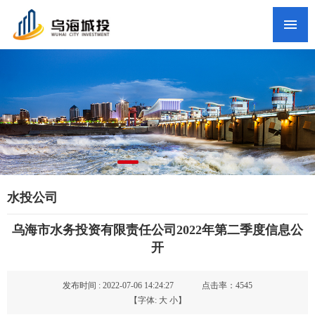
网站首页
集团概况
新闻中心
政务公开
党群工作
纪检监察
水投公司
人才招聘
乌海市水务投资有限责任公司2022年第二季度信息公
联系我们
开
头条新闻
发布时间 : 2022-07-06 14:24:27
点击率：4545
【字体:
大
小
】